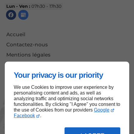
Lun - Ven :
07h30 - 17h30
Accueil
Contactez-nous
Mentions légales
Plan du site
Your privacy is our priority
We use Cookies to improve user experience by
Haut de page
personalising content and ads, as well as
analyzing traffic and optimizing social networks
functionalities. By clicking "I Agree" you consent to
the use of Cookies from our providers
Google
Facebook
.