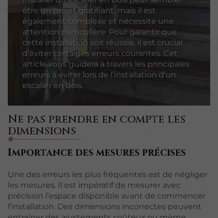
être un projet gratifiant, mais il est
également complexe et nécessite une
attention particulière. Pour garantir que
cette installation soit réussie, il est crucial
d’éviter certaines erreurs courantes. Cet
article vous guidera à travers les principales
erreurs à éviter lors de l’installation d’un
escalier en bois.
Ne pas prendre en compte les
dimensions
Importance des mesures précises
Une des erreurs les plus fréquentes est de négliger
les mesures. Il est impératif de mesurer avec
précision l’espace disponible avant de commencer
l’installation. Des dimensions incorrectes peuvent
entraîner des ajustements coûteux ou même