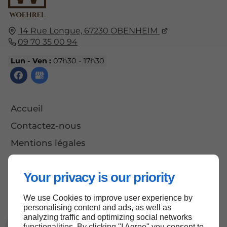
14 Rue Longue,
67230
OBENHEIM
09 70 35 00 94
Lun - Ven :
07h30 - 17h30
Accueil
Contactez-nous
Mentions légales
Plan du site
Your privacy is our priority
We use Cookies to improve user experience by
Haut de page
personalising content and ads, as well as
analyzing traffic and optimizing social networks
functionalities. By clicking "I Agree" you consent to