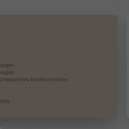
bages
bages
charpentes traditionnelles
bois